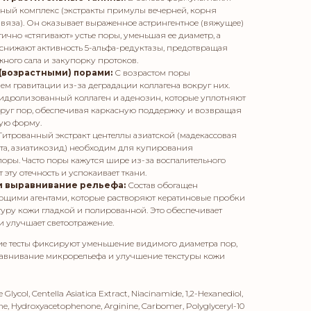
ьный комплекс (экстракты примулы вечерней, корня
 вяза). Он оказывает выраженное астрингентное (вяжущее)
ично «стягивают» устье поры, уменьшая ее диаметр, а
снижают активность 5-альфа-редуктазы, предотвращая
ного сала и закупорку протоков.
 (возрастными) порами:
С возрастом поры
ем гравитации из-за деградации коллагена вокруг них.
идролизованный коллаген и аденозин, которые уплотняют
руг пор, обеспечивая каркасную поддержку и возвращая
ную форму.
Титрованный экстракт центеллы азиатской (мадекассовая
ота, азиатикозид) необходим для купирования
оры. Часто поры кажутся шире из-за воспалительного
 эту отечность и успокаивает ткани.
и выравнивание рельефа:
Состав обогащен
щими агентами, которые растворяют кератиновые пробки
стуру кожи гладкой и полированной. Это обеспечивает
и улучшает светоотражение.
ие тесты фиксируют уменьшение видимого диаметра пор,
равнивание микрорельефа и улучшение текстуры кожи
 Glycol, Centella Asiatica Extract, Niacinamide, 1,2-Hexanediol,
ine, Hydroxyacetophenone, Arginine, Carbomer, Polyglyceryl-10