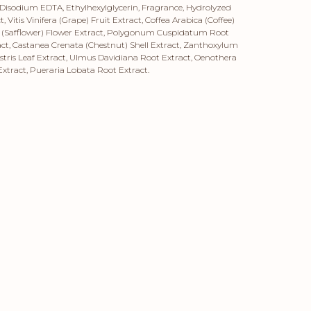
Disodium EDTA, Ethylhexylglycerin, Fragrance, Hydrolyzed
, Vitis Vinifera (Grape) Fruit Extract, Coffea Arabica (Coffee)
s (Safflower) Flower Extract, Polygonum Cuspidatum Root
ract, Castanea Crenata (Chestnut) Shell Extract, Zanthoxylum
stris Leaf Extract, Ulmus Davidiana Root Extract, Oenothera
xtract, Pueraria Lobata Root Extract.