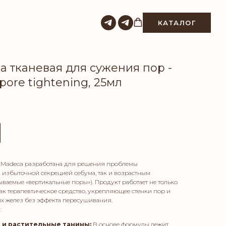
КАТАЛОГ
ка тканевая для сужения пор -
pore tightening, 25мл
и Madeca разработана для решения проблемы
 избыточной секрецией себума, так и возрастным
ываемые «вертикальные поры»). Продукт работает не только
как терапевтическое средство, укрепляющее стенки пор и
х желез без эффекта пересушивания.
:
P и растительные танины:
В основе формулы лежит