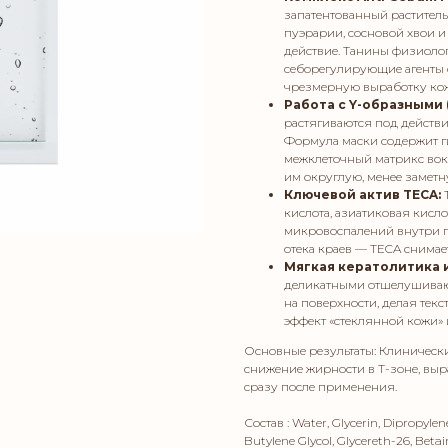
запатентованный растител
пуэрарии, сосновой хвои и
действие. Танины физиолог
себорегулирующие агенты 
чрезмерную выработку кож
Работа с Y-образными
растягиваются под действи
Формула маски содержит г
межклеточный матрикс вок
им округлую, менее замет
Ключевой актив TECA:
кислота, азиатиковая кисл
микровоспалений внутри п
отека краев — TECA снимает
Мягкая кератолитика 
деликатными отшелушиваю
на поверхности, делая тек
эффект «стеклянной кожи» 
Основные результаты: Клиническ
снижение жирности в Т-зоне, вы
сразу после применения.
Состав : Water, Glycerin, Dipropylene
Butylene Glycol, Glycereth-26, Beta