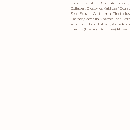
Laurate, Xanthan Gum, Adenosine, 
Collagen, Diospyros Kaki Leaf Extract
Seed Extract, Carthamus Tinctoriu
Extract, Camellia Sinensis Leaf Ext
Piperitum Fruit Extract, Pinus Palu
Biennis (Evening Primrose) Flower E