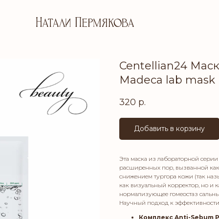
Centellian24 Мас
Madeca lab mask 
320
р.
Добавить в корзину
Эта маска из лабораторной сери
расширенных пор, вызванной как
снижением тургора кожи (так наз
как визуальный корректор, но и 
нормализующее гомеостаз сальны
Научный подход к эффективности
Комплекс Anti-Sebum 