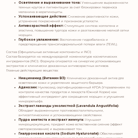
Осветление и выравнивание тона:
Уменьшение выраженности
темных кругов и пигментации за счет блокировки переноса
меланина в кератиноциты.
Успокаивающее действие:
Снижение реактивности кожи,
устранение покраснений и признаков усталости.
Антивозрастной эффект:
Стимуляция синтеза коллагена и
эластина, повышение тургора кожи и разглаживание мелкой сетки
морщин.
Глубокое увлажнение:
Восполнение гидробаланса и
предотвращение трансэпидермальной потери влаги (TEWL).
Состав (Официальные активные компоненты и INCI)
Состав базируется на международной номенклатуре косметических
ингредиентов (INCI). Формула опирается на синергию успокаивающих
экстрактов и клинически доказанных антивозрастных активов.
Главные действующие вещества:
Ниацинамид (Витамин B3):
Клинически доказанный актив для
осветления кожи и укрепления защитного барьера.
Аденозин:
Нуклеозид, сертифицированный KFDA (Управлением по
контролю качества продуктов и лекарств Южной Кореи) как
эффективный ингредиент для сокращения морщин и улучшения
микрорельефа.
Экстракт лаванды узколистной (Lavandula Angustifolia):
Обладает выраженными противовоспалительными,
антисептическими и успокаивающими свойствами.
Пудра аметиста и экстракт жемчуга:
Улучшают
микроциркуляцию, придают коже естественное сияние (эффект
светорассеивания) и выравнивают тон.
Гиалуроновая кислота (Sodium Hyaluronate):
Обеспечивает