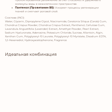
пролонгированное увлажнение за счет способности удерживать
молекулы воды в межклеточном пространстве.
Пантенол (Провитамин B5):
Ускоряет процессы регенерации
тканей и смягчает роговой слой.
Ссостава (INCI):
Water, Glycerin, Dipropylene Glycol, Niacinamide, Ceratonia Siliqua (Carob) Gum,
Chondrus Crispus Powder, Chondrus Crispus Extract, Panthenol, Cellulose Gum,
Lavandula Angustifolia (Lavender) Extract, Amethyst Powder, Pearl Extract,
Sodium Hyaluronate, Adenosine, Potassium Chloride, Sucrose, Allantoin, Algin,
Xanthan Gum, Polyglyceryl-10 Laurate, Polyglyceryl-10 Myristate, Disodium EDTA,
1,2-Hexanediol, Hydroxyacetophenone, Fragrance
Идеальная комбинация