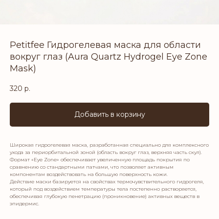
Petitfee Гидрогелевая маска для области
вокруг глаз (Aura Quartz Hydrogel Eye Zone
Mask)
320
р.
Добавить в корзину
Широкая гидрогелевая маска, разработанная специально для комплексного
ухода за периорбитальной зоной (область вокруг глаз, верхняя часть скул).
Формат «Eye Zone» обеспечивает увеличенную площадь покрытия по
сравнению со стандартными патчами, что позволяет активным
компонентам воздействовать на большую поверхность кожи.
Действие маски базируется на свойствах термочувствительного гидрогеля,
который под воздействием температуры тела постепенно растворяется,
обеспечивая глубокую пенетрацию (проникновение) активных веществ в
эпидермис.